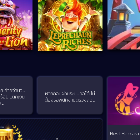
าย ค่ายจำนวน
ฝากถอนผ่านระบบออโต้ ไม่
กร้อย แตกเงิน
ต้องรอพนักงานตรวจสอบ
สน
Best Baccarat