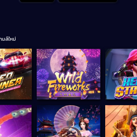
กมส์ใหม่