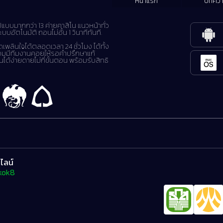
หน้าแรก
บทคว
แบบมากกว่า 13 ค่ายคาสิโน แนวหน้าทั่ว
อัตโนมัติ ถอนไม่อั้น 1 วินาทีทันที.
ดเพลินใจได้ตลอดเวลา 24 ชั่วโมง ได้ทั้ง
พร้อมมีทีมงานคอยให้รอคำปรึกษาแก้
ด้ง่ายดายไม่กี่ขั้นตอน พร้อมรับสิทธิ
ไลน์
kok8