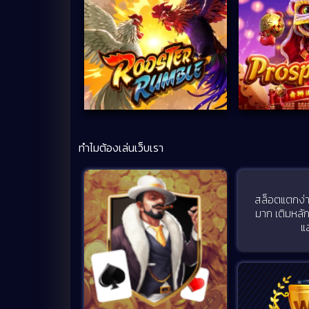
ทำไมต้องเล่นเว็บเรา
สล็อตแตกง่
มาก เติมหลั
แ